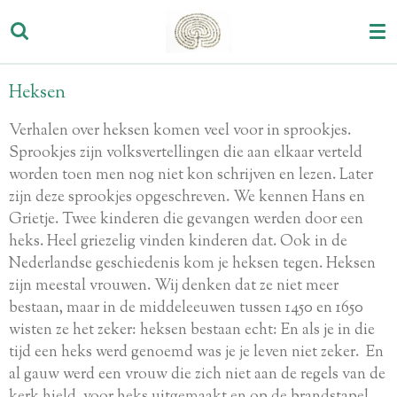
Ga
direct
naar
de
Heksen
hoofdinhoud
Verhalen over heksen komen veel voor in sprookjes.
Sprookjes zijn volksvertellingen die aan elkaar verteld
worden toen men nog niet kon schrijven en lezen. Later
zijn deze sprookjes opgeschreven. We kennen Hans en
Grietje. Twee kinderen die gevangen werden door een
heks. Heel griezelig vinden kinderen dat. Ook in de
Nederlandse geschiedenis kom je heksen tegen. Heksen
zijn meestal vrouwen. Wij denken dat ze niet meer
bestaan, maar in de middeleeuwen tussen 1450 en 1650
wisten ze het zeker: heksen bestaan echt: En als je in die
tijd een heks werd genoemd was je je leven niet zeker. En
al gauw werd een vrouw die zich niet aan de regels van de
kerk hield, voor heks uitgemaakt en op de brandstapel