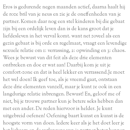
Eros is gedurende negen maanden actief, daarna haalt hij
de roze bril van je neus en zie je de oneffenheden van je
partner. Komen daar nog een stel kinderen bij die gebaat
zijn bij een ordelijk leven dan is de kans groot dat je
liefdesleven in het verval komt. want net zoveel als een
gezin gebaat is bij orde en regelmaat, vraagt een levendige
sexuele relatie om 1: verrassing, 2: opwinding en 3: chaos.
Wees je bewust van dit feit als deze drie elementen
ontbreken en doe er wat aan! Daarbij kom je uit je
comfort-zone en dat is heel lekker en verrassend.Je moet
het wel doen! Ik geef toe, als je vreemd gaat, ontstaan
deze drie elementen vanzelf, maar je kunt ze ook in een
langdurige relatie inbrengen. Bewust! En, geloof me of
niet, bij je trouwe partner kun je betere seks hebben dan
met een ander. De reden hiervoor is helder. Je kunt
uitgebreid oefenen! Oefening baart kunst en kunst is de
hoogste vorm van doen. Iedere keer als je het doet leer je